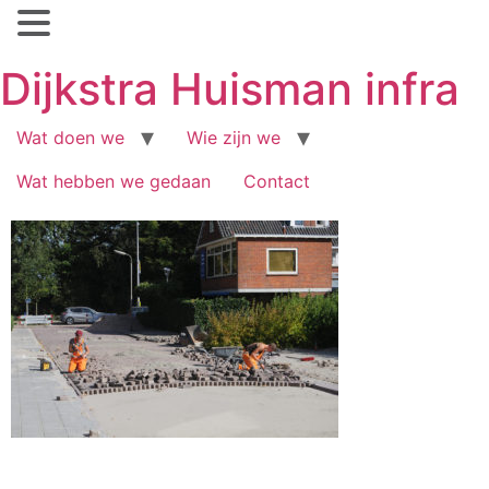
Ga
Dijkstra Huisman infra
naar
inhoud
Wat doen we
Wie zijn we
Wat hebben we gedaan
Contact